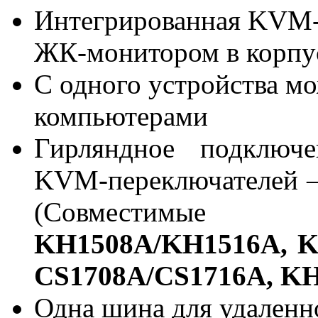
Интегрированная KVM-
ЖК-монитором в корпус
С одного устройства м
компьютерами
Гирляндное подключ
KVM-переключателей –
(Совместимые 
KH1508A/KH1516A, K
CS1708A/CS1716A, K
Одна шина для удаленн