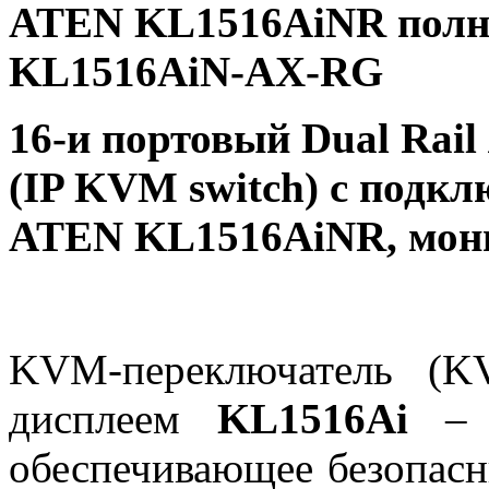
ATEN KL1516AiNR полн
KL1516AiN-AX-RG
16-и портовый Dual Ra
(IP KVM switch) с подк
ATEN KL1516AiNR, мон
KVM-переключатель (K
дисплеем
KL1516Ai
–
обеспечивающее безопасн