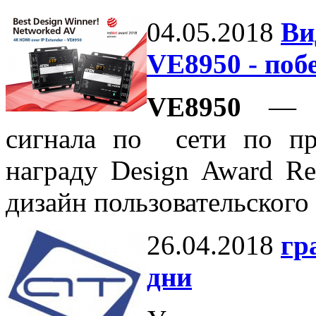
04.05.2018
Ви
VE8950 - поб
VE8950
— ви
сигнала по сети по п
награду Design Award R
дизайн пользовательского
26.04.2018
гр
дни